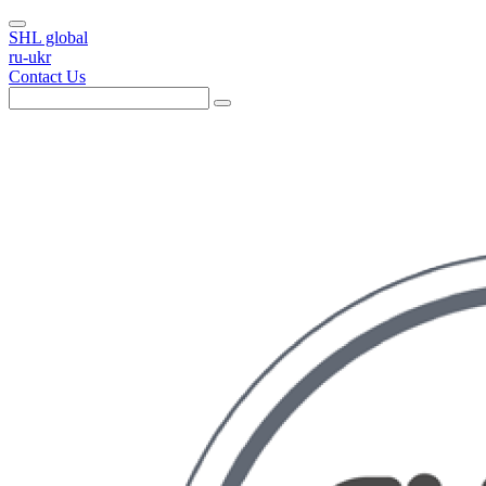
SHL global
ru-ukr
Contact Us