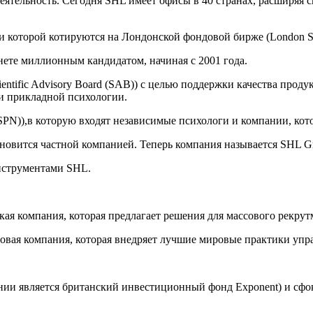
тельность. Сегодня SHL имеет офисы в 40 странах, расширяя с
 которой котируются на Лондонской фондовой бирже (London St
ете миллионным кандидатом, начиная с 2001 года.
ntific Advisory Board (SAB)) с целью поддержки качества прод
и прикладной психологии.
(SPN)),в которую входят независимые психологи и компании, ко
овится частной компанией. Теперь компания называется SHL Gr
нструментами SHL.
кая компания, которая предлагает решения для массового рекру
я компания, которая внедряет лучшие мировые практики управ
и является британский инвестиционный фонд Exponent) и сфок