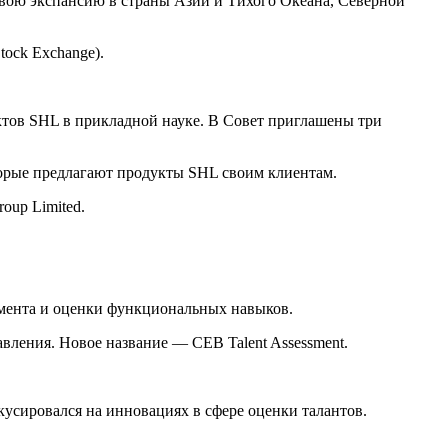
вою экспансию в страны Азии и Тихого Океана, Северной
ock Exchange).
уктов SHL в прикладной науке. В Совет приглашены три
торые предлагают продукты SHL своим клиентам.
oup Limited.
тмента и оценки функциональных навыков.
ления. Новое название — CEB Talent Assessment.
усировался на инновациях в сфере оценки талантов.