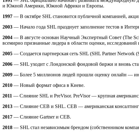
1991
— SHL официально начинает развивать международную дея
и Южной Америки, Южной Африки и Европы.
1997
— В октябре SHL становится публичной компанией, акции
2003
— Начало года SHL празднует заполнение тестов в Интерн
2004
— В августе основан Научный Экспертный Совет (The Scie
всемирно признанные лидера в области оценки, исследований 
2005
— Создается партнерская сеть SHL (SHL Partner Network 
2006
— SHL уходит с Лондонской фондовой биржи и вновь стан
2009
— Более 5 миллионов людей прошли оценку онлайн — и
2010
— Новый формат офиса в Киеве.
2011
— Слияние SHL и PreVisor. PreVisor — крупная американс
2013
— Слияние CEB и SHL. CEB — американская консалтингова
2017
— Слияние Gartner и CEB.
2018
— SHL стал независимым брендом (собственником компани