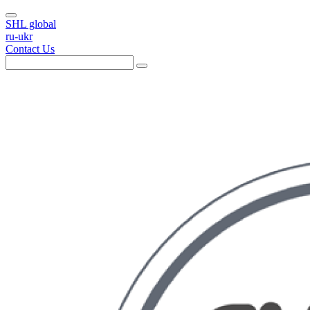
SHL global
ru-ukr
Contact Us